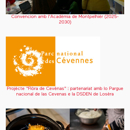
Convencion amb l'Acadèmia de Montpelhièr (2025-
2030)
Projècte "Flòra de Cevènas" : partenariat amb lo Pargue
nacional de las Cevenas e la DSDEN de Losèra